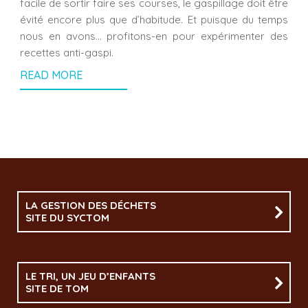
facile de sortir faire ses courses, le gaspillage doit être
évité encore plus que d’habitude. Et puisque du temps
nous en avons… profitons-en pour expérimenter des
recettes anti-gaspi.
READ MORE
LA GESTION DES DÉCHETS
SITE DU SYCTOM
LE TRI, UN JEU D’ENFANTS
SITE DE TOM