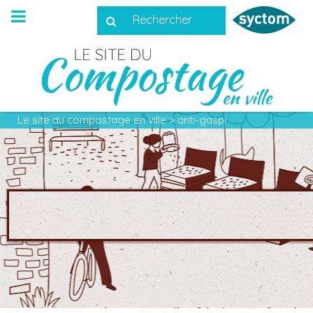
Rechercher
:
Le site du compostage en ville
>
anti-gaspi